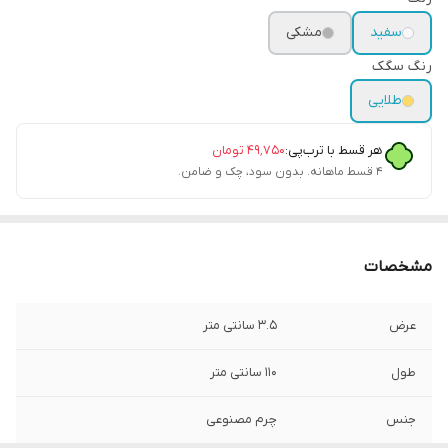
سفید
مشکی
رنگ سگک
طلایی
هر قسط با ترب‌پی:
۴۹٬۷۵۰
تومان
۴ قسط ماهانه. بدون سود، چک و ضامن.
مشخصات
عرض
3.5 سانتی متر
طول
110 سانتی متر
جنس
چرم مصنوعی