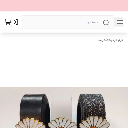
چرم درنیکا
/
کمربند