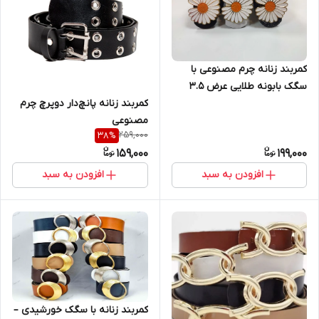
کمربند زنانه چرم مصنوعی با
سگک بابونه طلایی عرض ۳.۵
سانتی‌متر
کمربند زنانه پانچ‌دار دوپرچ چرم
مصنوعی
259,000
38
%
159,000
199,000
افزودن به سبد
افزودن به سبد
کمربند زنانه با سگک خورشیدی –