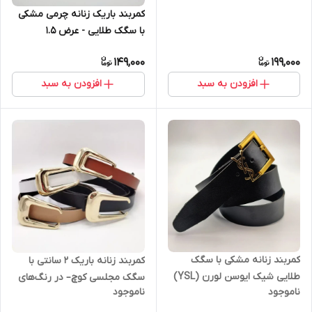
(طلایی و نقره‌ای)
کمربند باریک زنانه چرمی مشکی
با سگک طلایی - عرض ۱.۵
سانتی‌متر
149,000
199,000
افزودن به سبد
افزودن به سبد
کمربند زنانه مشکی با سگک
کمربند زنانه باریک 2 سانتی با
طلایی شیک ایوسن لورن (YSL)
سگک مجلسی کوچ– در رنگ‌های
ناموجود
ناموجود
متنوع و طراحی ظریف