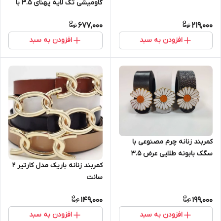
گاومیشی تک لایه پهنای 3.5 با
سگک زبانه دار
677,000
219,000
افزودن به سبد
افزودن به سبد
کمربند زنانه چرم مصنوعی با
سگک بابونه طلایی عرض ۳.۵
سانتی‌متر
کمربند زنانه باریک مدل کارتیر 2
سانت
149,000
199,000
افزودن به سبد
افزودن به سبد