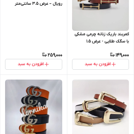
رویال – عرض ۳.۵ سانتی‌متر
کمربند باریک زنانه چرمی مشکی
با سگک طلایی - عرض ۱.۵
سانتی‌متر
259,000
149,000
افزودن به سبد
افزودن به سبد