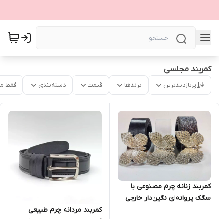
کمربند مجلسی
پربازدیدترین
برندها
قیمت
دسته‌بندی
فقط م
کمربند زنانه چرم مصنوعی با
سگک پروانه‌ای نگین‌دار خارجی
(عرض 3.5، طول 115 سانتی‌متر)
کمربند مردانه چرم طبیعی