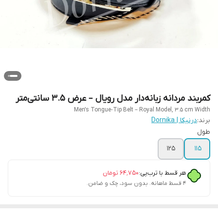
کمربند مردانه زبانه‌دار مدل رویال – عرض ۳.۵ سانتی‌متر
Men’s Tongue‑Tip Belt – Royal Model, 3.5 cm Width
برند:
درنیکا | Dornika
طول
۱۲۵
۱۱۵
هر قسط با ترب‌پی:
۶۴٬۷۵۰
تومان
۴ قسط ماهانه. بدون سود، چک و ضامن.