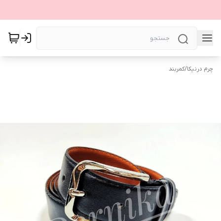
چرم درنیکا
/
کمربند