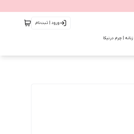
ورود | ثبت‌نام
انه | چرم درنیکا