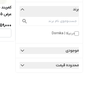
کمربند م
برند
عرض ۳.۵ سانتی‌متر
59,000
درنیکا | Dornika
موجودی
محدوده قیمت