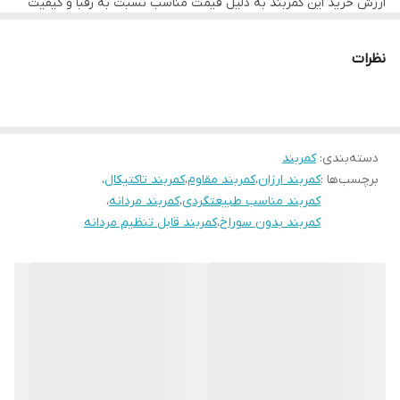
ارزش خرید این کمربند به دلیل قیمت مناسب نسبت به رقبا و کیفیت
طبیعت‌گردی کاملاً مناسب است و با طراحی ویژه‌ای که دارد، کاملاً مطابق
بالا بسیار قابل توجه است.
RangerCord
توانسته نظر مثبت کاربران و
منتقدان را به خود جلب کند و گزینه‌ای مطمئن برای کسانی باشد که به
با نیازهای افراد جوان و پرتحرک ساخته شده است.
دنبال کمربندی با دوام و استایل جذاب هستند.
نظرات
برای اطلاع از گزینه‌های بیشتر و بررسی انواع دیگر محصولات، پیشنهاد
می‌کنیم به دسته بندی‌های
کمربند مردانه
و
کمربند مردانه مدل
تاکتیکال مشکی سگک ضخیم
مراجعه کنید و مدل‌های متنوع بیشتری را
بررسی نمایید.
دسته‌بندی
:
کمربند
برچسب‌ها :
کمربند ارزان
،
کمربند مقاوم
،
کمربند تاکتیکال
،
کمربند مناسب طبیعتگردی
،
کمربند مردانه
،
کمربند بدون سوراخ
،
کمربند قابل تنظیم مردانه