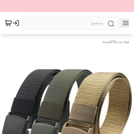
چرم درنیکا
/
کمربند