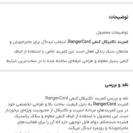
توضیحات
توضیحات محصول
کمربند تاکتیکال کنفی RangerCord
، انتخاب ایده‌آل برای ماجراجویان و
عاشقان سبک زندگی فعال است. این کمربند خاص با استفاده از الیاف
کنفی بسیار مقاوم و طراحی حرفه‌ای ساخته شده تا در سخت‌ترین شرایط
همراه شما باشد.
سبک مدرن و کاربردی آن نه تنها به استایل شما جذابیت می‌بخشد، بلکه
نقد و بررسی
دوام و کارایی بالا را نیز تضمین می‌کند.
نقد و بررسی کمربند تاکتیکال کنفی RangerCord
با توجه به قیمت مناسب نسبت به رقبا، RangerCord فرصتی عالی برای
کمربند
RangerCord
به دلیل کیفیت ساخت بالا و طراحی تخصصی خود
خرید کمربندی مقاوم و با کیفیت است که می‌توانید روی آن حساب
در بین کمربندهای مردانه اسپرت و تاکتیکال از محبوبیت ویژه‌ای برخوردار
است. این محصول با استفاده از الیاف کنفی مقاوم و سگک پلاستیک
ویژه‌ای باز کنید.
فشرده مستحکم، دوام قابل توجهی دارد که آن را برای فعالیت‌های
این کمربند برای استفاده روزمره، پیاده‌روی‌های طولانی و ماجراجویی‌های
ماجراجویانه و روزمره ایدئال می‌کند.