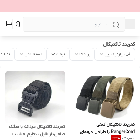
کمربند تاکتیکال
پربازدیدترین
برندها
قیمت
دسته‌بندی
فقط م
کمربند تاکتیکال کنفی
کمربند تاکتیکال مردانه با سگک
RangerCord با طراحی حرفه‌ای –
ضامن‌دار قابل تنظیم، مناسب
750,000
33
%
مناسب ماجراجویی