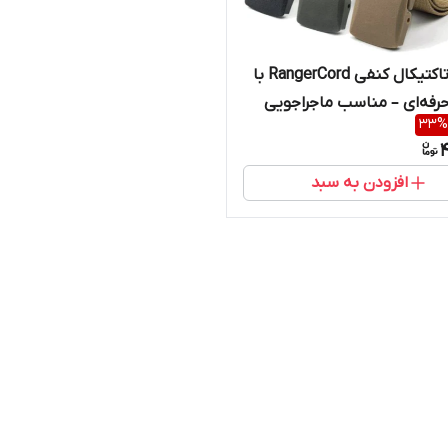
کمربند تاکتیکال کنفی RangerCord با
رفه‌ای – مناسب ماجراجویی
33
%
4
افزودن به سبد