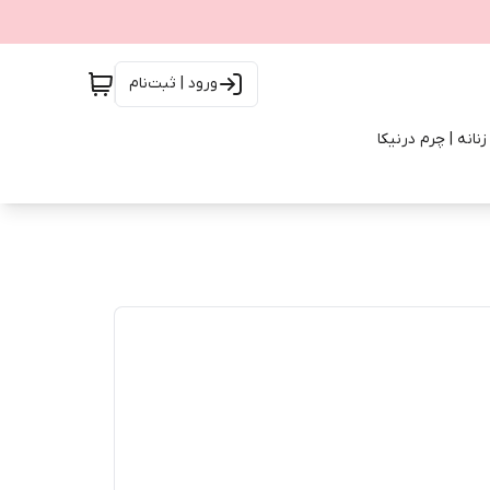
ورود | ثبت‌نام
انه | چرم درنیکا