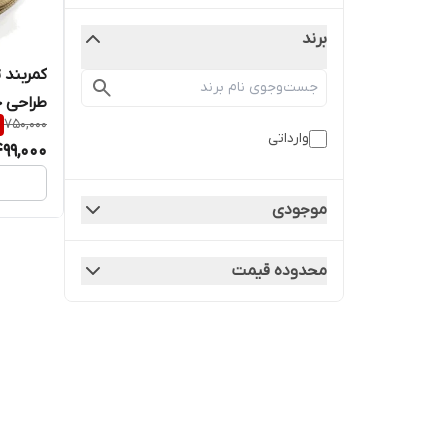
برند
طراحی ح
750,000
وارداتی
99,000
موجودی
محدوده قیمت