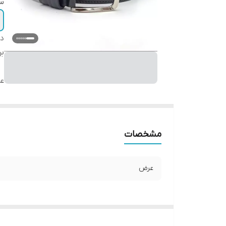
سا
دس
بر
ع
مشخصات
عرض