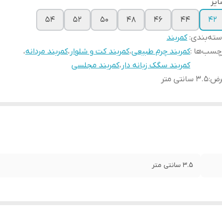
یز
۵۴
۵۲
۵۰
۴۸
۴۶
۴۴
۴۲
ته‌بندی
:
کمربند
چسب‌ها :
کمربند چرم طبیعی
،
کمربند کت و شلوار
،
کمربند مردانه
،
کمربند سگک زبانه دار
،
کمربند مجلسی
رض
:
۳.۵ سانتی متر
۳.۵ سانتی متر