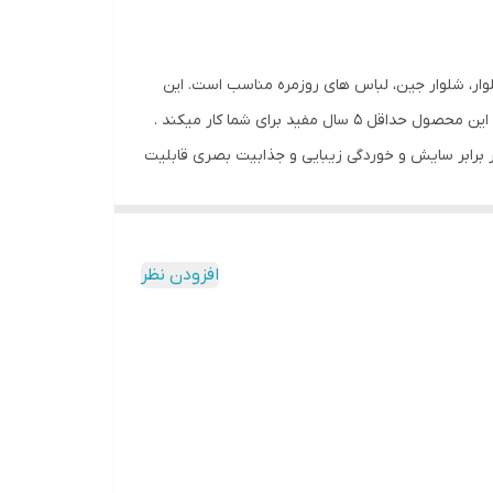
یر رسمی، محل کار، شلوار، شلوار جین، لباس های روزمره مناسب است. این
محصول فوق العاده دارای عرض 3.5 سانتی متر ،ضخامت بالا ، از چرم طبیعی گاومیشی اصل درجه یک با چاپ زیبا طرح دوخت می باشد . این محصول حداقل 5 سال مفید برای شما کار میکند .
ر برابر سایش و خوردگی زیبایی و جذابیت بصری قابلیت
کنید و دوباره آن را به سگک وصل کنید این محصول در
رنگ مشکی از سایز 100 تا 140 موجود می باشد اگر به دنبال یک کمربند عالی و با کیفیت هستید تا ظاهری متفاوت را تجربه کنید ما به شما کمربند چرم طبیعی اصل 3.5 سانتی متر را پیشنهاد
لکل . کمربند را به دور از نور آفتاب قرار دهید برای
افزودن نظر
ی کمربند مردانه هدیه بسیار شیک و کاربردی برای