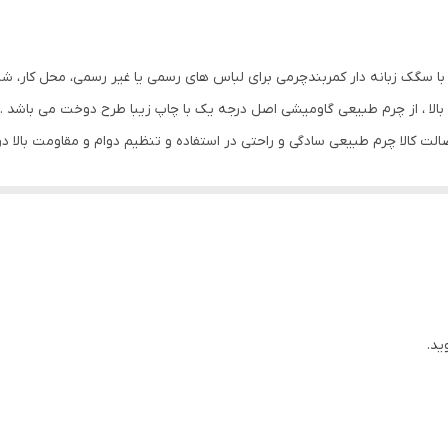
مربند مردانه چرم طبیعی گاومیشی تک لایه پهنای 3.5 با سگک زبانه دار کمربندچرمی برای لباس های رسمی یا غ
ت کالا چرم طبیعی سادگی و راحتی در استفاده و تنظیم دوام و مقاومت بالا د
دن طول کمربند به راحتی از سگک باز میشود و میتوانید با قیچی آن را کوتاه 
خورد با اشیاء تیز و خشن . عدم شستشو و یا تماس با آب و عرق بدن و اسید و یا ا
یزان کنید . با دستمال نیمه مرطوب و واکس مخصوص چرم تمیز شود . هدیه عال
، روز پدر ، سالگرد ازدواج و … به او هدیه دهید .
ید.