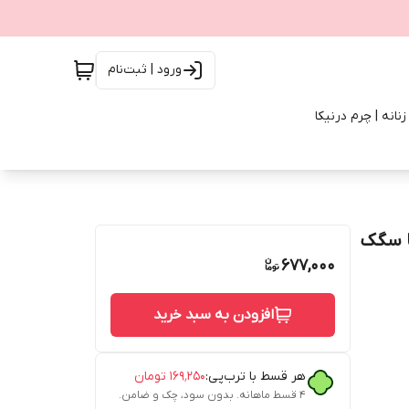
ورود | ثبت‌نام
انه | چرم درنیکا
 چرم طبیعی گاومیشی تک لایه پهنای 3.5 با سگک
677,000
افزودن به سبد خرید
هر قسط با ترب‌پی:
۱۶۹٬۲۵۰
تومان
۴ قسط ماهانه. بدون سود، چک و ضامن.