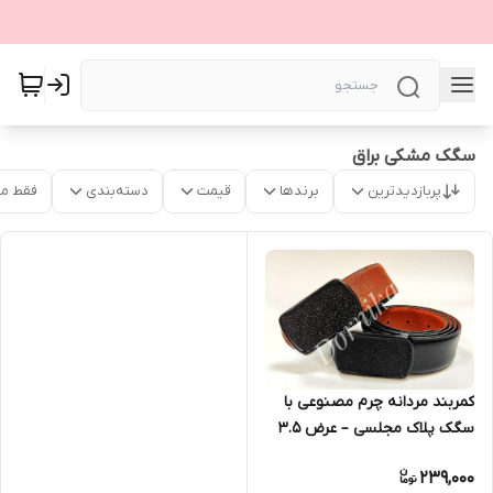
سگک مشکی براق
پربازدیدترین
برندها
قیمت
دسته‌بندی
فقط م
کمربند مردانه چرم مصنوعی با
سگک پلاک مجلسی – عرض ۳.۵
سانتی‌متر
239,000