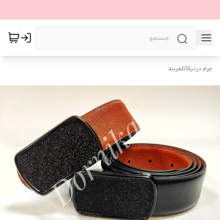
چرم درنیکا
/
کمربند