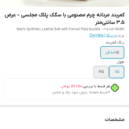
کمربند مردانه چرم مصنوعی با سگک پلاک مجلسی – عرض
۳.۵ سانتی‌متر
Men’s Synthetic Leather Belt with Formal Plate Buckle – 3.5 cm Width
برند:
درنیکا | Dornika
رنگ کمربند
مشکی
طول
۱۲۵
۱۱۵
هر قسط با ترب‌پی:
۵۹٬۷۵۰
تومان
۴ قسط ماهانه. بدون سود، چک و ضامن.
مشخصات