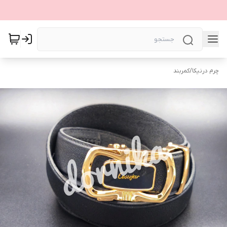
چرم درنیکا
/
کمربند