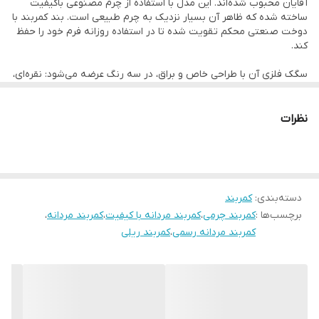
آقایان محبوب شده‌اند. این مدل با استفاده از چرم مصنوعی باکیفیت
ساخته شده که ظاهر آن بسیار نزدیک به چرم طبیعی است. بند کمربند با
دوخت صنعتی محکم تقویت شده تا در استفاده روزانه فرم خود را حفظ
کند.
سگک فلزی آن با طراحی خاص و براق، در سه رنگ عرضه می‌شود: نقره‌ای،
طلایی و دودی. این کمربند مردانه برای استایل‌های رسمی (کت‌شلوار،
پیراهن) و حتی استایل روزمره (جین، تی‌شرت) کاملاً مناسب است.
ویژگی‌ها:
نظرات
نوع: ریلی (ضامن دار – بدون سوراخ)
جنس بند: چرم مصنوعی مقاوم
دسته‌بندی
:
کمربند
سگک فلزی براق (طلایی، نقره‌ای، دودی)
برچسب‌ها :
کمربند چرمی
،
کمربند مردانه با کیفیت
،
کمربند مردانه
،
دوخت کناری منظم و بادوام
کمربند مردانه رسمی
،
کمربند ریلی
مناسب استفاده رسمی و روزمره
قابل تنظیم با کلیک، بدون نیاز به سوراخ‌
برای دیدن سایر مدل‌های ما، به دسته‌بندی
کمربند مردانه
مراجعه کنید.