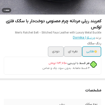
کمربند ریلی مردانه چرم مصنوعی دوخت‌دار با سگک فلزی
لوکس
Men’s Ratchet Belt – Stitched Faux Leather with Luxury Metal Buckle
برند:
درنیکا | Dornika
رنگ سگک
طلایی
نقره ای
دودی
هر قسط با ترب‌پی:
۱۷۴٬۷۵۰
تومان
۴ قسط ماهانه. بدون سود، چک و ضامن.
مشخصات
نوع سگک
ریلی