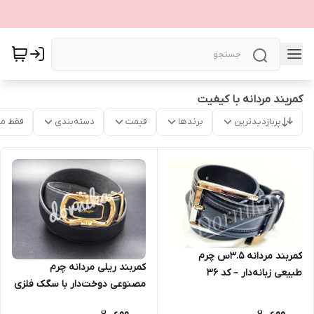
کمربند مردانه با کیفیت
پربازدیدترین
برندها
قیمت
دسته‌بندی
فقط م
کمربند مردانه 3.5س چرم
کمربند ریلی مردانه چرم
طبیعی زبانه‌دار – کد ۳۶
مصنوعی دوخت‌دار با سگک فلزی
لوکس