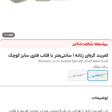
کمربند گره‌ای زنانه ۱ سانتی‌متر با قلاب فلزی سایز کوچک
Women’s 1.5 cm Knotted Belt with Small Metal Hook
رنگ سگک
طلایی
نقره ای
توضیحات
این کمربند زنانه با طراحی باریک 1.5سانتی متری، دوخت ظریف و قلاب