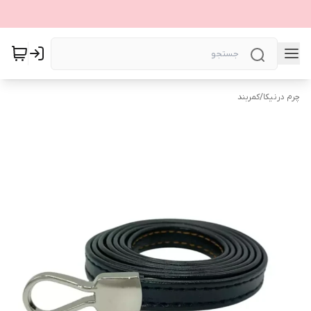
چرم درنیکا
/
کمربند