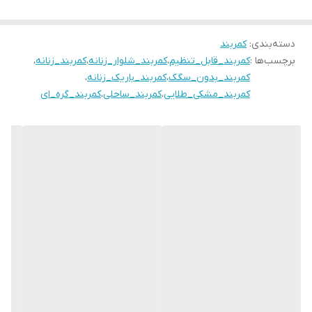
دسته‌بندی
:
کمربند
برچسب‌ها :
کمربند_قابل_تنظیم
،
کمربند_شلوار_زنانه
،
کمربند_زنانه
،
کمربند_بدون_سگک
،
کمربند_باریک_زنانه
،
کمربند_مشکی_طلایی
،
کمربند_ساحلی
،
کمربند_گره_ای