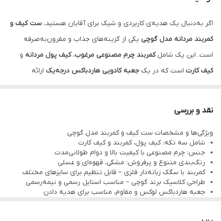
اگر به‌دنبال یک هدیه‌ی کاربردی و شیک برای آقایان هستید،
ست کیف و
کمربند مردانه مدل گوچی
یکی از گزینه‌های جذاب و مقرون‌به‌صرفه
است. این پک شامل
کمربند چرم مصنوعی مرغوب
،
کیف پول مردانه
و
کیف کارت
است که در یک
جعبه کادویی هاردباکس درجه‌یک
ارائه
می‌شود. با طراحی مینیمال و کاربردی، این ست برای همه مناسبت‌ها مثل
تولد، روز مرد، سالگرد ازدواج یا هدیه سازمانی انتخابی عالی خواهد بود.
نقد و بررسی
ویژگی‌ها و مشخصات ست کیف و کمربند مدل گوچی
شامل سه تکه: کیف پول، کمربند و کیف کارت
جنس: چرم مصنوعی با کیفیت بالا و دوام طولانی‌مدت
رنگ‌بندی متنوع و پرفروش: مشکی، قهوه‌ای و عسلی
کمربند با سگک زبانه‌دار فلزی – قابل تنظیم برای سایزهای مختلف
طراحی کلاسیک برند گوچی – مناسب استایل رسمی و نیمه‌رسمی
جعبه هاردباکس لوکس و مقاوم، مناسب برای هدیه دادن
مناسب برای تمام آقایان بدون محدودیت سنی
قابل استفاده در محل کار، مجالس رسمی، روزمره، قرار ملاقات‌ها