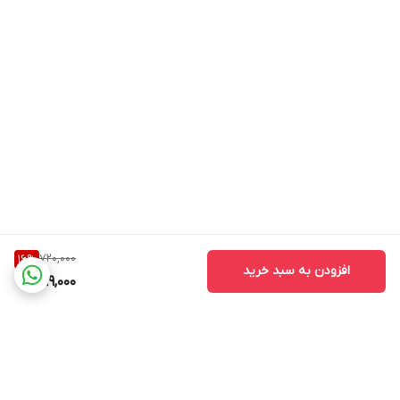
720,000
16
%
افزودن به سبد خرید
599,000