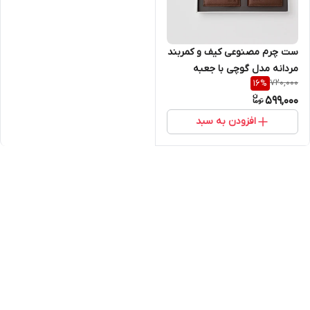
ست چرم مصنوعی کیف و کمربند
مردانه مدل گوچی با جعبه
720,000
16
%
هاردباکس
599,000
افزودن به سبد