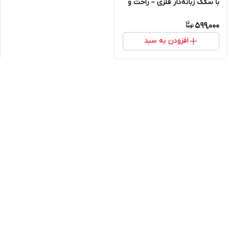
با سگک زبانه‌دار فلزی – راحت و
انعطاف‌پذیر
599,000
افزودن به سبد