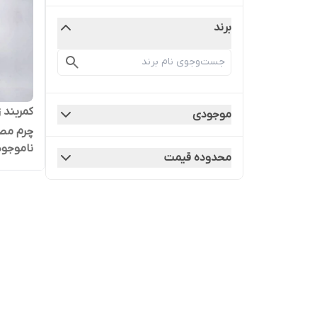
برند
کمربند 
موجودی
چرم مص
ناموجود
محدوده قیمت