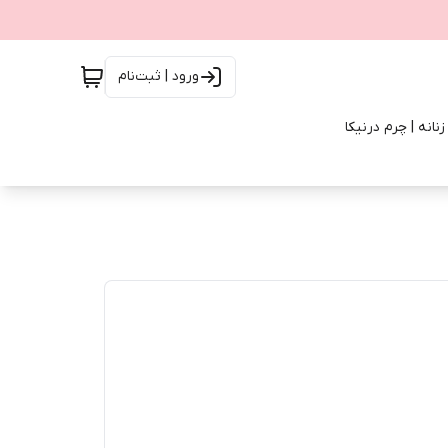
ورود | ثبت‌نام
انه | چرم درنیکا