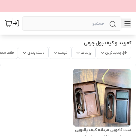
کمربند و کیف پول چرمی
جدیدترین
برندها
قیمت
دسته‌بندی
فقط محص
ست کادویی مردانه کیف پالتویی