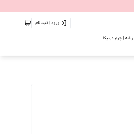
ورود | ثبت‌نام
انه | چرم درنیکا