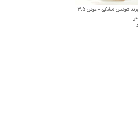
کمربند برند هرمس مشکی – عرض ۳.۵
تر