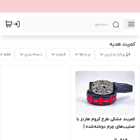
کمربند هدیه
پربازدیدترین
برندها
قیمت
دسته‌بندی
فقط م
کمربند مشکی طرح کروم هارتز با
صلیب‌های چرم دوخته‌شده |
سگک فلزی مدل پرصلیب