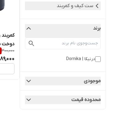
ست‌ کیف و کمربند
برند
کمربند 
دوخت ب
%
300,000
189,000
درنیکا | Dornika
موجودی
محدوده قیمت