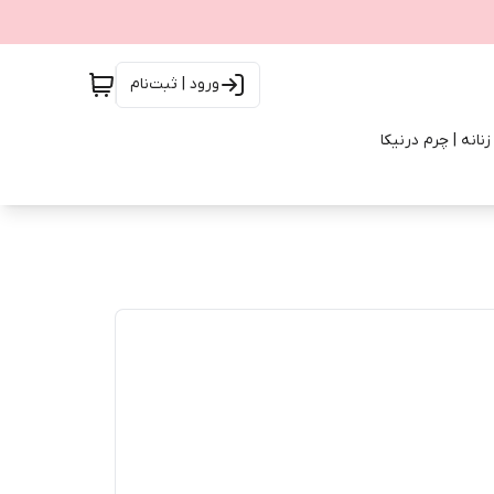
ورود | ثبت‌نام
انه | چرم درنیکا