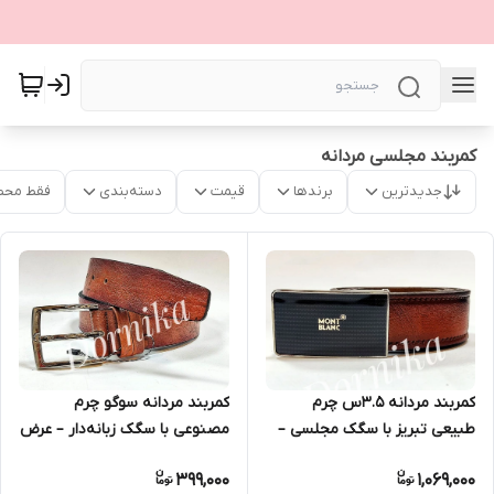
کمربند مجلسی مردانه
جدیدترین
برندها
قیمت
دسته‌بندی
فقط محص
کمربند مردانه ۳.۵س چرم
کمربند مردانه سوگو چرم
طبیعی تبریز با سگک مجلسی –
مصنوعی با سگک زبانه‌دار – عرض
رنگ‌های مشکی، قهوه‌ای تیره و
۴ سانتی‌متر
399,000
1,069,000
عسلی