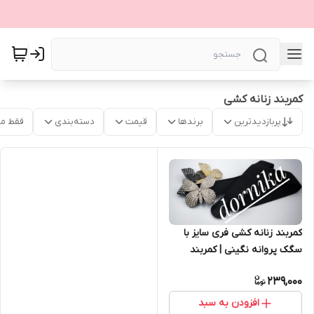
کمربند زنانه کشی
پربازدیدترین
برندها
قیمت
دسته‌بندی
فقط م
کمربند زنانه کشی فری سایز با
سگک پروانه نگینی | کمربند
مجلسی شیک دخترانه
239,000
افزودن به سبد