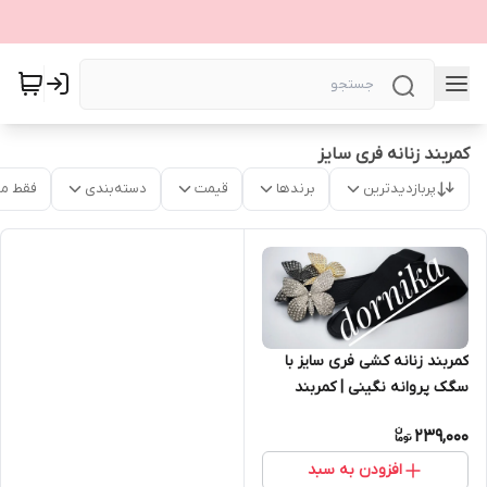
کمربند زنانه فری سایز
پربازدیدترین
برندها
قیمت
دسته‌بندی
فقط م
کمربند زنانه کشی فری سایز با
سگک پروانه نگینی | کمربند
مجلسی شیک دخترانه
239,000
افزودن به سبد