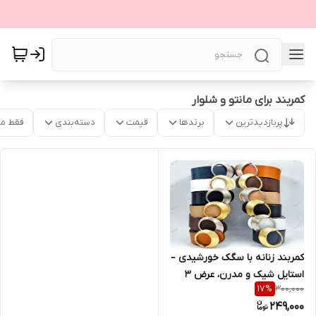
کمربند برای مانتو و شلوار
پربازدیدترین
برندها
قیمت
دسته‌بندی
فقط م
کمربند زنانه با سگک خورشیدی –
استایل شیک و مدرن، عرض ۳
300,000
17
%
سانتی‌متر
249,000