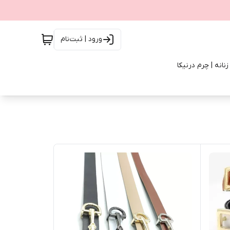
ورود | ثبت‌نام
انه | چرم درنیکا