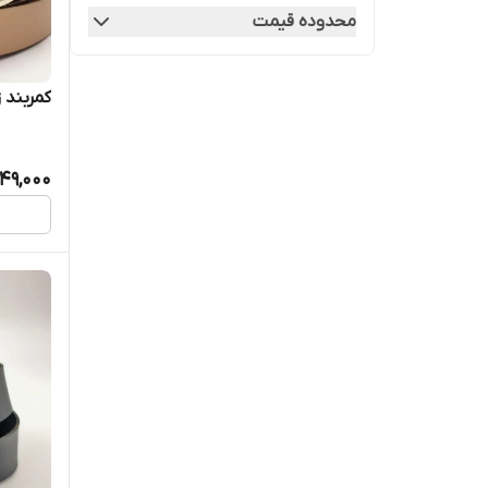
محدوده قیمت
کمربند زن
149,000