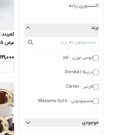
اکسسوری زنانه
برند
کمربند 
عرض 2.5 سانتی متر
199,000
ایوسن لورن - ysl
درنیکا | Dornika
کارتیر - Cartier
ماسیمودوتی - Massimo Dutti
موجودی