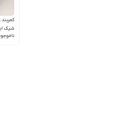
کمربند 
شیک ایوس
ناموجود