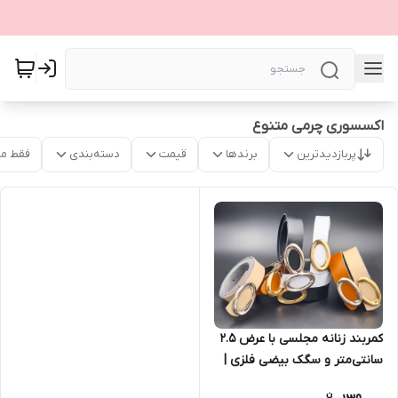
اکسسوری چرمی متنوع
پربازدیدترین
برندها
قیمت
دسته‌بندی
فقط م
کمربند زنانه مجلسی با عرض ۲.۵
سانتی‌متر و سگک بیضی فلزی |
مناسب استایل روزمره