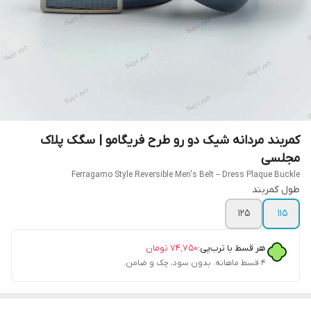
کمربند مردانه شیک دو رو طرح فریگامو | سگک پلاک
مجلسی
Ferragamo Style Reversible Men's Belt – Dress Plaque Buckle
طول کمربند
125
115
هر قسط با ترب‌پی:
۷۴٬۷۵۰
تومان
۴ قسط ماهانه. بدون سود، چک و ضامن.