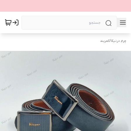
چرم درنیکا
/
کمربند