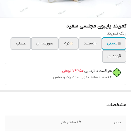
کمربند پاپیون مجلسی سفید
رنگ کمربند
مشکی
سفید
کرم
سورمه ای
عسلی
قهوه ای
هر قسط با ترب‌پی:
۷۴٬۲۵۰
تومان
۴ قسط ماهانه. بدون سود، چک و ضامن.
مشخصات
عرض
1.5 سانتی متر