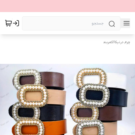
چرم درنیکا
/
کمربند