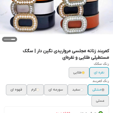
کمربند زنانه مجلسی مرواریدی نگین دار | سگک
مستطیلی طلایی و نقره‌ای
رنگ سگک
نقره ای
طلایی
رنگ کمربند
مشکی
سفید
سورمه ای
کرم
قهوه ای
عسلی