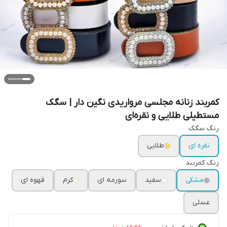
کمربند زنانه مجلسی مرواریدی نگین دار | سگک
مستطیلی طلایی و نقره‌ای
رنگ سگک
نقره ای
طلایی
رنگ کمربند
مشکی
سفید
سورمه ای
کرم
قهوه ای
عسلی