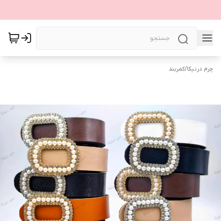
چرم درنیکا
/
کمربند