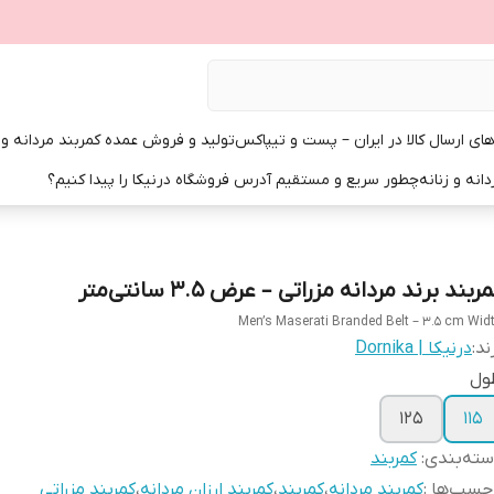
ی ارسال کالا در ایران – پست و تیپاکس
تولید و فروش عمده کمربند مردانه و زن
انه و زنانه
چطور سریع و مستقیم آدرس فروشگاه درنیکا را پیدا کنیم؟
ربند برند مردانه مزراتی – عرض ۳.۵ سانتی‌متر
Men’s Maserati Branded Belt – 3.5 cm Wid
ند:
درنیکا | Dornika
ول
125
115
ته‌بندی
:
کمربند
چسب‌ها :
کمربند مردانه
،
کمربند
،
کمربند ارزان مردانه
،
کمربند مزراتی