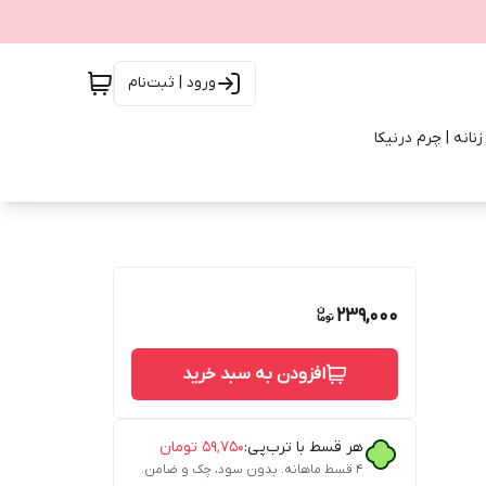
ورود | ثبت‌نام
انه | چرم درنیکا
239,000
افزودن به سبد خرید
هر قسط با ترب‌پی:
۵۹٬۷۵۰
تومان
۴ قسط ماهانه. بدون سود، چک و ضامن.