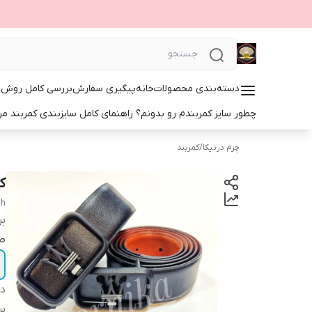
دسته‌بندی محصولات
خانه
پیگیری سفارش
بررسی کامل روش‌ها
چطور سایز کمربندم رو بدونم؟ راهنمای کامل سایزبندی کمربند مرد
چرم درنیکا
/
کمربند
کم
th
بر
ط
دس
بر