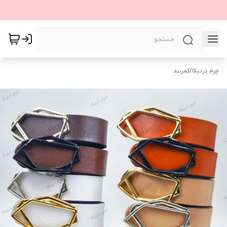
چرم درنیکا
/
کمربند