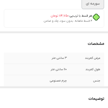
سورمه ای
هر قسط با ترب‌پی:
۷۴٬۷۵۰
تومان
۴ قسط ماهانه. بدون سود، چک و ضامن.
مشخصات
عرض کمربند
3 سانتی متر
طول کمربند
110 سانتی متر
جنس
چرم مصنوعی
توضیحات