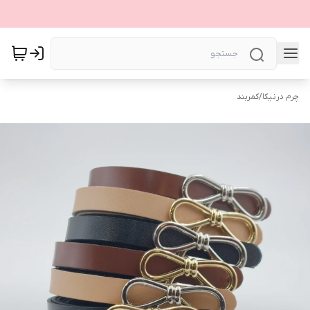
چرم درنیکا
/
کمربند