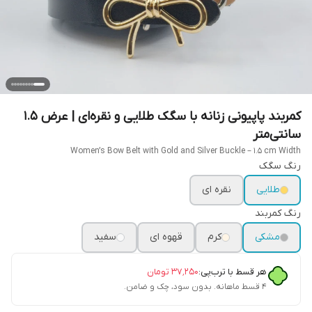
کمربند پاپیونی زنانه با سگک طلایی و نقره‌ای | عرض ۱.۵
سانتی‌متر
Women’s Bow Belt with Gold and Silver Buckle – 1.5 cm Width
رنگ سگک
طلایی
نقره ای
رنگ کمربند
مشکی
کرم
قهوه ای
سفید
هر قسط با ترب‌پی:
۳۷٬۲۵۰
تومان
۴ قسط ماهانه. بدون سود، چک و ضامن.