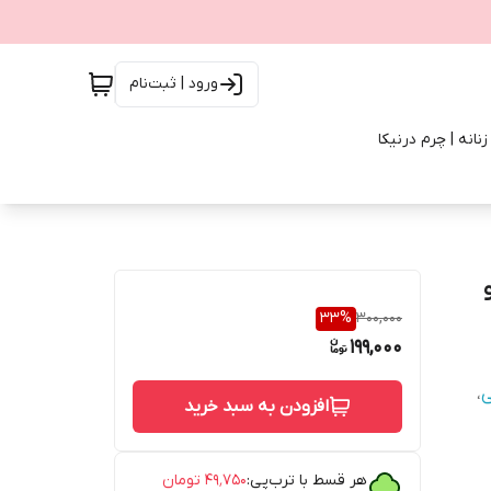
ورود | ثبت‌نام
انه | چرم درنیکا
33
%
300,000
199,000
ی
،
افزودن به سبد خرید
هر قسط با ترب‌پی:
۴۹٬۷۵۰
تومان