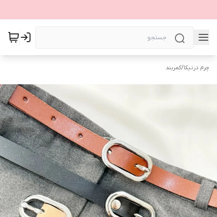
چرم درنیکا
/
کمربند