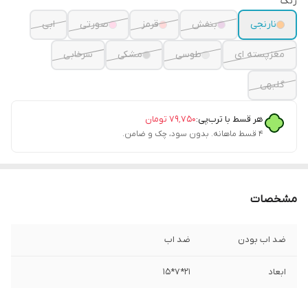
رنگ
نارنجی
بنفش
قرمز
صورتی
ابی
مغزپسته ای
طوسی
مشکی
سرخابی
گلبهی
هر قسط با ترب‌پی:
۷۹٬۷۵۰
تومان
۴ قسط ماهانه. بدون سود، چک و ضامن.
مشخصات
ضد اب بودن
ضد اب
ابعاد
21*7*15