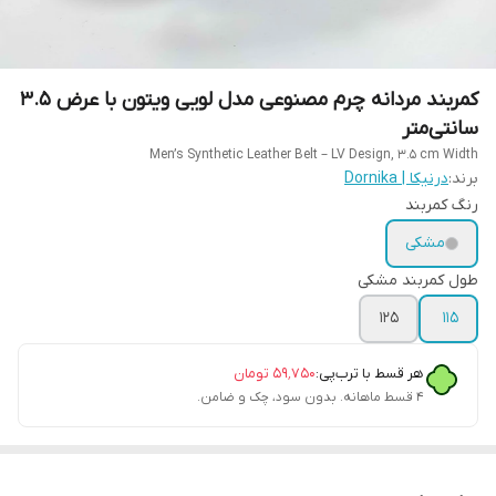
کمربند مردانه چرم مصنوعی مدل لویی ویتون با عرض ۳.۵
سانتی‌متر
Men’s Synthetic Leather Belt – LV Design, 3.5 cm Width
برند:
درنیکا | Dornika
رنگ کمربند
مشکی
طول کمربند مشکی
۱۲۵
۱۱۵
هر قسط با ترب‌پی:
۵۹٬۷۵۰
تومان
۴ قسط ماهانه. بدون سود، چک و ضامن.