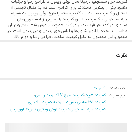
کمربند چرم مصنوعی درنیکا مدل لوئی ویتون با طراحی زیبا و جزئیات
دقیق، یکی از بهترین گزینه‌ها برای افرادی است که به دنبال ترکیبی از
استایل و کیفیت هستند. سگک برجسته با طرح لوئی ویتون به همراه
چرم مصنوعی با کیفیت بالا، این کمربند را به یکی از اکسسوری‌های
ضروری در کمد هر فرد تبدیل می‌کند. همچنین، عرض ۳.۵ سانتی‌متر آن
مناسب استفاده با انواع شلوارها و لباس‌های رسمی و غیررسمی است. در
مجموع، این محصول به دلیل کیفیت ساخت، طراحی زیبا و دوام بالا،
ارزش خرید بالایی دارد.
نظرات
دسته‌بندی
:
کمربند
برچسب‌ها :
کمربند شیک
،
کمربند طرح LV
،
کمربند رسمی
،
کمربند 35 سانتی
،
کمربند مردانه
،
کمربند لاکچری
،
کمربند چرم مصنوعی
،
کمربند لوئی ویتون
،
کمربند اورجینال