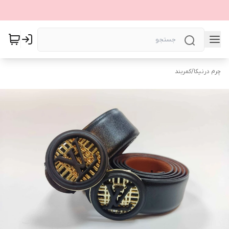
چرم درنیکا
/
کمربند