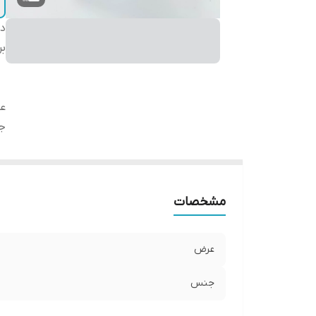
دس
بر
ع
ج
مشخصات
عرض
جنس