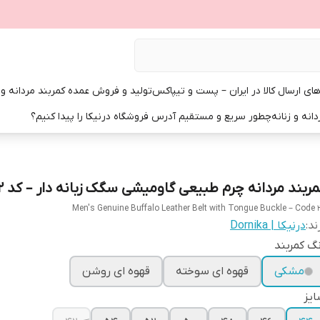
ی ارسال کالا در ایران – پست و تیپاکس
تولید و فروش عمده کمربند مردانه و زن
انه و زنانه
چطور سریع و مستقیم آدرس فروشگاه درنیکا را پیدا کنیم؟
مربند مردانه چرم طبیعی گاومیشی سگک زبانه دار – کد ۲۲
Men's Genuine Buffalo Leather Belt with Tongue Buckle – Code 
ند:
درنیکا | Dornika
گ کمربند
مشکی
قهوه ای سوخته
قهوه ای روشن
یز