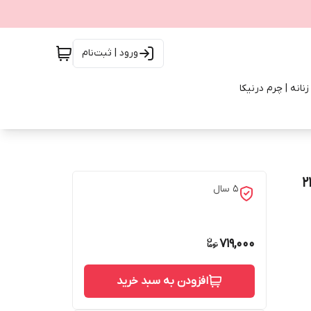
ورود | ثبت‌نام
انه | چرم درنیکا
۵ سال
719,000
افزودن به سبد خرید